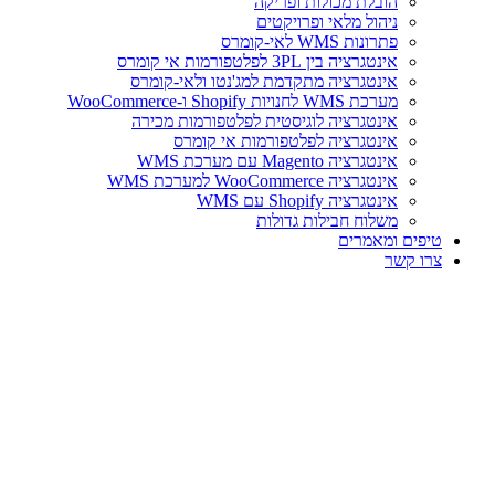
הובלת מכולות ופריקה
ניהול מלאי ופרויקטים
פתרונות WMS לאי-קומרס
אינטגרציה בין 3PL לפלטפורמות אי קומרס
אינטגרציה מתקדמת למג'נטו ולאי-קומרס
מערכת WMS לחנויות Shopify ו-WooCommerce
אינטגרציה לוגיסטית לפלטפורמות מכירה
אינטגרציה לפלטפורמות אי קומרס
אינטגרציה Magento עם מערכת WMS
אינטגרציה WooCommerce למערכת WMS
אינטגרציה Shopify עם WMS
משלוח חבילות גדולות
טיפים ומאמרים
צרו קשר