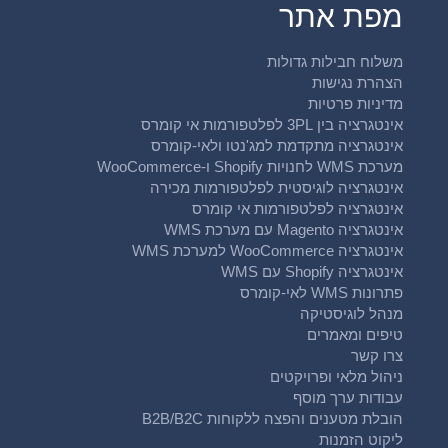
מפת אתר
משלוח חבילות גדולות
הצהרת נגישות
מדיניות פרטיות
אינטגרציה בין 3PL לפלטפורמות אי קומרס
אינטגרציה מתקדמת למג'נטו ולאי-קומרס
מערכת WMS לחנויות Shopify ו-WooCommerce
אינטגרציה לוגיסטית לפלטפורמות מכירה
אינטגרציה לפלטפורמות אי קומרס
אינטגרציה Magento עם מערכת WMS
אינטגרציה WooCommerce למערכת WMS
אינטגרציה Shopify עם WMS
פתרונות WMS לאי-קומרס
מנהל לוגיסטיקה
טיפים ומאמרים
צרו קשר
ניהול מלאי ופרויקטים
עבודות ערך מוסף
הובלת מטענים והפצה ללקוחות B2B/B2C
ליקוט הזמנות