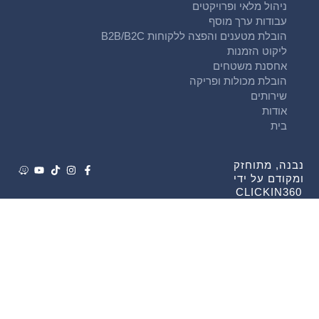
ניהול מלאי ופרויקטים
עבודות ערך מוסף
הובלת מטענים והפצה ללקוחות B2B/B2C
ליקוט הזמנות
אחסנת משטחים
הובלת מכולות ופריקה
שירותים
אודות
בית
נבנה, מתוחזק
ומקודם על ידי
CLICKIN360