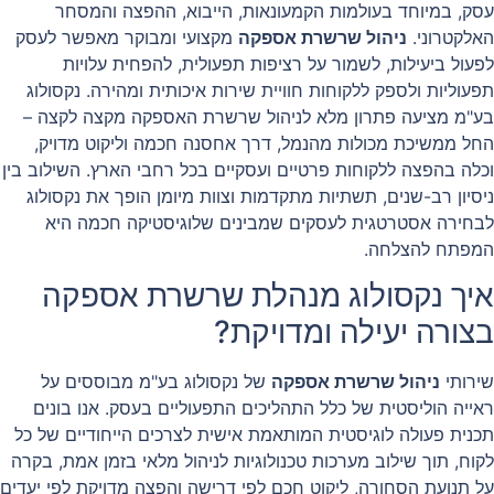
עסק, במיוחד בעולמות הקמעונאות, הייבוא, ההפצה והמסחר
האלקטרוני.
ניהול שרשרת אספקה
מקצועי ומבוקר מאפשר לעסק
לפעול ביעילות, לשמור על רציפות תפעולית, להפחית עלויות
תפעוליות ולספק ללקוחות חוויית שירות איכותית ומהירה. נקסולוג
בע"מ מציעה פתרון מלא לניהול שרשרת האספקה מקצה לקצה –
החל ממשיכת מכולות מהנמל, דרך אחסנה חכמה וליקוט מדויק,
וכלה בהפצה ללקוחות פרטיים ועסקיים בכל רחבי הארץ. השילוב בין
ניסיון רב-שנים, תשתיות מתקדמות וצוות מיומן הופך את נקסולוג
לבחירה אסטרטגית לעסקים שמבינים שלוגיסטיקה חכמה היא
המפתח להצלחה.
איך נקסולוג מנהלת שרשרת אספקה
בצורה יעילה ומדויקת?
שירותי
ניהול שרשרת אספקה
של נקסולוג בע"מ מבוססים על
ראייה הוליסטית של כלל התהליכים התפעוליים בעסק. אנו בונים
תכנית פעולה לוגיסטית המותאמת אישית לצרכים הייחודיים של כל
לקוח, תוך שילוב מערכות טכנולוגיות לניהול מלאי בזמן אמת, בקרה
על תנועת הסחורה, ליקוט חכם לפי דרישה והפצה מדויקת לפי יעדים