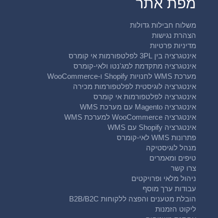
מפת אתר
משלוח חבילות גדולות
הצהרת נגישות
מדיניות פרטיות
אינטגרציה בין 3PL לפלטפורמות אי קומרס
אינטגרציה מתקדמת למג'נטו ולאי-קומרס
מערכת WMS לחנויות Shopify ו-WooCommerce
אינטגרציה לוגיסטית לפלטפורמות מכירה
אינטגרציה לפלטפורמות אי קומרס
אינטגרציה Magento עם מערכת WMS
אינטגרציה WooCommerce למערכת WMS
אינטגרציה Shopify עם WMS
פתרונות WMS לאי-קומרס
מנהל לוגיסטיקה
טיפים ומאמרים
צרו קשר
ניהול מלאי ופרויקטים
עבודות ערך מוסף
הובלת מטענים והפצה ללקוחות B2B/B2C
ליקוט הזמנות