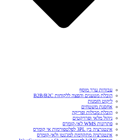
עבודות ערך מוסף
הובלת מטענים והפצה ללקוחות B2B/B2C
ליקוט הזמנות
אחסנת משטחים
הובלת מכולות ופריקה
ניהול מלאי ופרויקטים
פתרונות WMS לאי-קומרס
אינטגרציה בין 3PL לפלטפורמות אי קומרס
אינטגרציה מתקדמת למג'נטו ולאי-קומרס