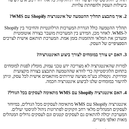
ביעילות העסק ולהפחתת עלויות.
2. איך מתבצע תהליך ההטמעה של אינטגרציה Shopify עם WMS?
תהליך ההטמעה כולל הגדרת המערכות הרלוונטיות והחיבור בין Shopify
ל-WMS. לאחר מכן, המידע בין המערכות מועבר בצורה אוטומטית
ומעדכן את המלאי וההזמנות בזמן אמת. המערכת תותאם אישית לצרכים
הספציפיים של העסק.
3. האם יש צורך במומחים לצורך ביצוע האינטגרציה?
למרות שהאינטגרציה לא מצריכה ידע טכני עמוק, מומלץ לפנות למומחים
בתחום הלוגיסטיקה כדי לוודא שההטמעה תתבצע בצורה מקצועית
ומדויקת. נקסולוג בע"מ מציעה שירותים מותאמים אישית לכל עסק, וניתן
להיעזר במומחים שלנו לביצוע אינטגרציה חכמה.
4. האם אינטגרציה Shopify עם WMS מתאימה לעסקים בכל הגודל?
אינטגרציה Shopify עם WMS מתאימה לעסקים מכל הגדלים, במיוחד
לעסקים המנהלים מלאי רחב וזקוקים לפתרונות ניהול לוגיסטי יעילים.
המערכת יכולה להתאים גם לעסקים קטנים וגם לעסקים גדולים המנהלים
מאות ואלפי מוצרים.