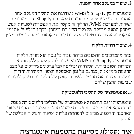
3. שיפור במעקב אחר הזמנות
אינטגרציה בין Shopify ל-WMS משדרגת את תהליך המעקב אחר
הזמנות. ברגע שפרטי הזמנה נכנסים למערכת Shopify, הם מועברים
ישירות למערכת WMS. תהליך זה מקטין את האפשרות לטעויות אנוש
ומספק תמונה מדויקת של מצב ההזמנות במחסן. בכך ניתן לייעל את זמן
הליקוט וההפצה ולהבטיח שהמוצרים יגיעו ללקוחות במהרה ובמצב מצוין.
4. שיפור חוויית הלקוח
אחד מהמרכיבים החשובים ביותר עבור כל עסק הוא חווית הלקוח.
אינטגרציה Shopify עם WMS מאפשרת לעסק לספק ללקוחות את
השירות הטוב ביותר. הלקוחות יכולים לקבל עדכונים מדויקים על מצב
ההזמנה בזמן אמת, כמו גם על זמן האספקה הצפוי. המהירות והדיוק
בהשגת המידע הזה תורמים לשיפור האמון של הלקוחות בעסק ולהגברת
שביעות הרצון שלהם.
5. אופטימיזציה של תהליכי הלוגיסטיקה
אינטגרציה זו גם תורמת לאופטימיזציה של תהליכי הלוגיסטיקה בעסק.
ניהול מלאי אוטומטי עם אפשרות לייעול תהליכי הליקוט, כמו גם שיפור
האחסנה וההפצה, מביאים להפחתת עלויות ושיפור היעילות הכוללת של
העסק.
איך נקסולוג מסייעת בהטמעת אינטגרציה