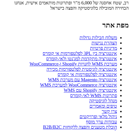
רב, שטח אחסנה של 6,000 מ"ר ופתרונות מותאמים אישית, אנחנו
הבחירה המובילה בלוגיסטיקה והפצה בישראל
מפת אתר
משלוח חבילות גדולות
הצהרת נגישות
מדיניות פרטיות
אינטגרציה בין 3PL לפלטפורמות אי קומרס
אינטגרציה מתקדמת למג'נטו ולאי-קומרס
מערכת WMS לחנויות Shopify ו-WooCommerce
אינטגרציה לוגיסטית לפלטפורמות מכירה
אינטגרציה לפלטפורמות אי קומרס
אינטגרציה Magento עם מערכת WMS
אינטגרציה WooCommerce למערכת WMS
אינטגרציה Shopify עם WMS
פתרונות WMS לאי-קומרס
מנהל לוגיסטיקה
טיפים ומאמרים
צרו קשר
ניהול מלאי ופרויקטים
עבודות ערך מוסף
הובלת מטענים והפצה ללקוחות B2B/B2C