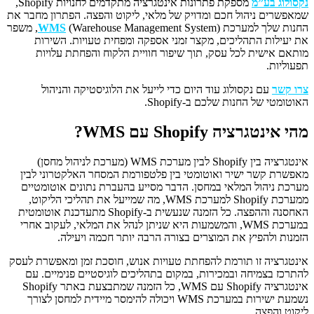
נקסולוג בע”מ
מספקת פתרונות אינטגרציה מתקדמים לחנויות Shopify,
שמאפשרים ניהול חכם ומדויק של מלאי, ליקוט והפצה. הפתרון מחבר את
החנות שלך למערכת
WMS
(Warehouse Management System), משפר
את יעילות התהליכים, מקצר זמני אספקה ומפחית טעויות. השירות
מותאם אישית לכל עסק, תוך שיפור חוויית הלקוח והפחתת עלויות
תפעוליות.
צרו קשר
עם נקסולוג עוד היום כדי לייעל את הלוגיסטיקה והניהול
האוטומטי של החנות שלכם ב-Shopify.
מהי אינטגרציה Shopify עם WMS?
אינטגרציה בין Shopify לבין מערכת WMS (מערכת לניהול מחסן)
מאפשרת קשר ישיר ואוטומטי בין פלטפורמת המסחר האלקטרוני לבין
מערכת ניהול המלאי במחסן. הדבר מסייע בהעברת נתונים אוטומטיים
ממערכת Shopify למערכת WMS, מה שמייעל את תהליכי הליקוט,
האחסנה וההפצה. כל הזמנה שנעשית ב-Shopify מתעדכנת אוטומטית
במערכת WMS, והמשמעות היא שניתן לנהל את המלאי, לעקוב אחרי
הזמנות ולהפיץ את המוצרים בצורה הרבה יותר חכמה ויעילה.
אינטגרציה זו תורמת להפחתת טעויות אנוש, חוסכת זמן ומאפשרת לעסק
להתרכז בצמיחה ובמכירות, במקום בתהליכים לוגיסטיים פנימיים. עם
אינטגרציה Shopify עם WMS, כל הזמנה שמתבצעת באתר Shopify
נשמעת ישירות במערכת WMS ויכולה להימסר מיידית למחסן לצורך
ליקוט והפצה.