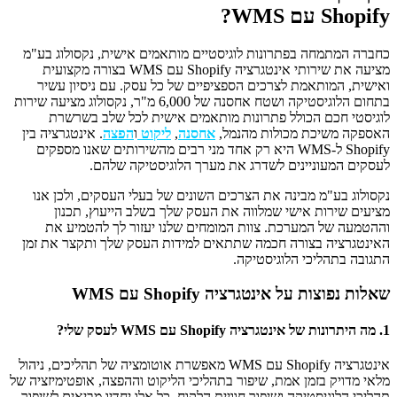
Shopify עם WMS?
כחברה המתמחה בפתרונות לוגיסטיים מותאמים אישית, נקסולוג בע"מ
מציעה את שירותי אינטגרציה Shopify עם WMS בצורה מקצועית
ואישית, המותאמת לצרכים הספציפיים של כל עסק. עם ניסיון עשיר
בתחום הלוגיסטיקה ושטח אחסנה של 6,000 מ"ר, נקסולוג מציעה שירות
לוגיסטי חכם הכולל פתרונות מותאמים אישית לכל שלב בשרשרת
האספקה משיכת מכולות מהנמל,
אחסנה
,
ליקוט
ו
הפצה
. אינטגרציה בין
Shopify ל-WMS היא רק אחד מני רבים מהשירותים שאנו מספקים
לעסקים המעוניינים לשדרג את מערך הלוגיסטיקה שלהם.
נקסולוג בע"מ מבינה את הצרכים השונים של בעלי העסקים, ולכן אנו
מציעים שירות אישי שמלווה את העסק שלך בשלב הייעוץ, תכנון
וההטמעה של המערכת. צוות המומחים שלנו יעזור לך להטמיע את
האינטגרציה בצורה חכמה שתתאים למידות העסק שלך ותקצר את זמן
התגובה בתהליכי הלוגיסטיקה.
שאלות נפוצות על אינטגרציה
Shopify עם WMS
1. מה היתרונות של אינטגרציה Shopify עם WMS לעסק שלי?
אינטגרציה Shopify עם WMS מאפשרת אוטומציה של תהליכים, ניהול
מלאי מדויק בזמן אמת, שיפור בתהליכי הליקוט וההפצה, אופטימיזציה של
תהליכי הלוגיסטיקה ושיפור חוויית הלקוח. כל אלו יחדיו מביאים לשיפור