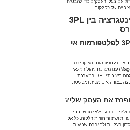
וק עם בעלי העסקים כדי להבטיח
יים של כל לקוח.
אינטגרציה בין 3PL
רס
1. מהי אינטגרציה בין 3PL לפלטפורמות אי
ר את פלטפורמות האי קומרס
(כמו Shopify, WooCommerce ו-Magento) עם מערכת ניהול המלאי
והלוגיסטיקה של חברה חיצונית המתמחה בשירותי 3PL. המערכת
פצה בצורה אוטומטית ומפשטת
יכים, ניהול מלאי מדויק בזמן
ות ושיפור חוויית הלקוח. כל אלו
כון בעלויות ולהגברת שביעות