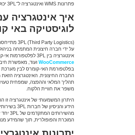
פתרונות WMS ואינטגרציה ל־3PL יכולים לשדרג את העסק שלכם.
לוגיסטיקה באי ק
arty Logistics
על ידי חברה חיצונית המתמחה בניהול 
אינטגרציה בין 3PL לפלטפורמות אי-קומרס, כמו Shopify, Magento,
WooCommerce
ועוד, מאפשרת חיבו
בפלטפורמת האי-קומרס לבין מערכת ני
החברה החיצונית. האינטגרציה הזאת מ
תהליך המלאי וההפצה, שמפחית טעויות
משפר את חוויית הלקוח.
היתרון המשמעותי של אינטגרציה זו הוא
הידע והניסיון ש
מהשירותים
המוכרת והפופולרית, תוך שהמידע מנו