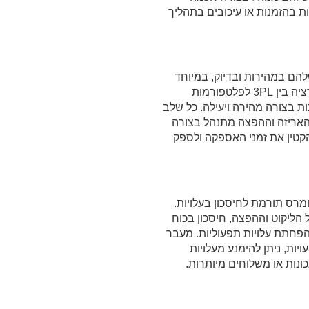
ות בהזמנות או עיכובים בתהליך
הם במהירות ובדיוק, במיוחד
כשהם מבצעים רכישות אונליין. אינטגרציה בין 3PL לפלטפורמות
 בצורה מהירה ויעילה. כל שלב
האריזה וההפצה מתנהל בצורה
טין את זמני האספקה ולספק
רמות אי-קומרס תורמת לחיסכון בעלויות.
 הליקוט וההפצה, חיסכון בכוח
הפחתת עלויות תפעוליות. מעבר
יות, ניתן להימנע מעלויות
כונות או משלוחים מיותרות.