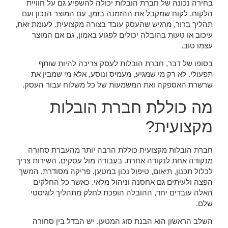
בחירה נכונה של חברת הובלות יכולה להשפיע גם על חוויית
הלקוח. לקוח שמקבל את ההזמנה בזמן, עם המוצר הנכון ועם
תהליך ברור, מרגיש שהעסק עובד בצורה מקצועית. לעומת זאת,
עיכוב או טעות בהובלה יכולים לפגוע באמון, גם אם המוצר
עצמו טוב.
בסופו של דבר, חברת הובלות לעסק צריכה להיות שותף
תפעולי. לא רק מי שמגיע, מעמיס ונוסע, אלא מי שמבין את
שרשרת האספקה ואת המשמעות של כל משלוח עבור העסק.
מה כוללת חברת הובלות
מקצועית?
חברת הובלות מקצועית כוללת הרבה יותר מהעברת סחורה
מנקודה אחת לנקודה אחרת. בעבודה מול עסקים, השירות צריך
לכלול תכנון, תיאום, טיפול נכון במטען, פריקה מסודרת, המשך
הפצה ולעיתים גם אחסנה וניהול מלאי. כאשר כל החלקים
האלה עובדים יחד, ההובלה הופכת לחלק מתהליך לוגיסטי
שלם.
השלב הראשון הוא הבנת סוג המטען. יש הבדל בין סחורה