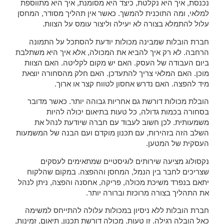
נכנסת, איך היא נקלטת, כיצד היא מסומנת, איך היא מתווספת
למלאי, ומה התוכנית להמשך. כאשר אין תהליך מסודר, המחסן
עלול להתמלא בצורה לא יעילה וליצור עומס על הצוות.
חברת הובלות שמבינה מכולות יודעת להסתכל על התמונה
הרחבה. לא רק איך להביא את המכולה, אלא איך היא משתלבת
ביום העבודה של העסק. האם יש מקום לקליטה. האם הצוות
מוכן. האם המלאי צריך להתעדכן. האם חלק מהסחורה יוצאת
מיד להפצה. האם נדרש אחסון לטווח קצר או ארוך.
הובלת מכולות דורשת גם אחריות גבוהה יותר. כאשר מדובר
בסחורה בכמות גדולה, כל טעות בתיאום יכולה להיות
משמעותית. לכן חשוב לעבוד עם חברה שיודעת לנהל את
השלב הזה בזהירות, עם תכנון מוקדם ועם הבנה של המשמעות
העסקית של המטען.
נקסולוג מציעה שירותים לוגיסטיים שמתאימים לעסקים
שצריכים לחבר בין הנמל, המחסן וההפצה. במקום שהלקוח
יתאם בנפרד משיכת מכולה, פריקה, אחסנה והפצה, ניתן לנהל
את התהליך בצורה מרוכזת וברורה יותר.
חברת הובלות ללא ניסיון במכולות עלולה להתייחס למשימה
כאל הובלה רגילה. זו טעות. מכולה דורשת תכנון, תיאום, זמינות,