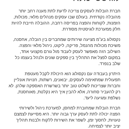
חברת הובלות לעסקים צריכה לדעת לתת מענה רחב יותר
מהובלה נקודתית. בעולם שבו עסקים מנהלים מלאי, מכולות,
הזמנות, לקוחות והפצה בפריסה רחבה, ההובלה חייבת להיות
חלק ממערכת לוגיסטית מסודרת.
נקסולוג בע"מ מציעה שירותים שמחברים בין הובלה, אחסנה,
משיכת מכולות מהנמל, פריקה, ליקוט, ניהול מלאי והפצה.
השילוב הזה מאפשר לעסק לעבוד מול גורם מקצועי אחד,
במקום לפצל את התהליך בין ספקים שונים ולנהל בעצמו כל
שלב בנפרד.
היתרון בעבודה עם נקסולוג הוא היכולת לקבל מעטפת
תפעולית שמתאימה לעסקים, יבואנים, רשתות, חנויות אונליין
וחברות שצריכות לשלוט טוב יותר בשרשרת האספקה שלהן. לא
רק להעביר סחורה, אלא להבין איך היא נקלטת, מאוחסנת,
נשלפת ומגיעה ליעד.
חברת הובלות שמחוברת למחסן, למערכת ניהול ולשירותי
הפצה יכולה לתת לעסק ערך גבוה יותר. היא מסייעת לצמצם
טעויות, לחסוך זמן, לשפר את השירות ללקוח ולבנות תהליך
יציב יותר לצמיחה.