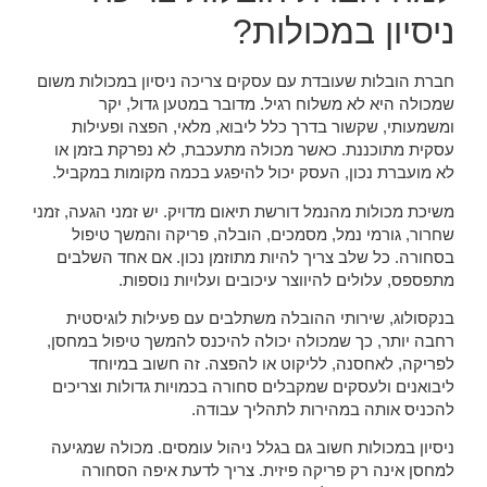
ניסיון במכולות?
חברת הובלות שעובדת עם עסקים צריכה ניסיון במכולות משום
שמכולה היא לא משלוח רגיל. מדובר במטען גדול, יקר
ומשמעותי, שקשור בדרך כלל ליבוא, מלאי, הפצה ופעילות
עסקית מתוכננת. כאשר מכולה מתעכבת, לא נפרקת בזמן או
לא מועברת נכון, העסק יכול להיפגע בכמה מקומות במקביל.
משיכת מכולות מהנמל דורשת תיאום מדויק. יש זמני הגעה, זמני
שחרור, גורמי נמל, מסמכים, הובלה, פריקה והמשך טיפול
בסחורה. כל שלב צריך להיות מתוזמן נכון. אם אחד השלבים
מתפספס, עלולים להיווצר עיכובים ועלויות נוספות.
בנקסולוג, שירותי ההובלה משתלבים עם פעילות לוגיסטית
רחבה יותר, כך שמכולה יכולה להיכנס להמשך טיפול במחסן,
לפריקה, לאחסנה, לליקוט או להפצה. זה חשוב במיוחד
ליבואנים ולעסקים שמקבלים סחורה בכמויות גדולות וצריכים
להכניס אותה במהירות לתהליך עבודה.
ניסיון במכולות חשוב גם בגלל ניהול עומסים. מכולה שמגיעה
למחסן אינה רק פריקה פיזית. צריך לדעת איפה הסחורה