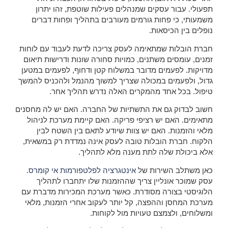
תפעולי. עבור עסקים שמנהלים פעילות שוטפת, זהו יתרון
משמעותי, כי פחות גורמים מעורבים בתהליך ופחות דברים
נופלים בין הכיסאות.
חברת הובלות שמתאימה לעסק צריכה לדעת לעבוד עם לוחות
זמנים, עומסים משתנים, כמויות סחורה שונות ודרישות תיאום
מדויקות. לפעמים מדובר במשלוח קטן ודחוף, לפעמים במטען
גדול, ולפעמים במכולה שצריך למשוך מהנמל ולהכניס להמשך
טיפול. בכל אחד מהמקרים האלה נדרש תהליך אחר.
חשוב לבדוק גם את התשתיות של החברה. האם יש לה מחסנים
מתאימים. האם יש רציפי פריקה. האם קיימת מערכת לניהול
מלאי והזמנות. האם יש צוות שיודע לתאם בין השטח לבין
הלקוח. חברת הובלות טובה לעסק אינה נמדדת רק במשאית,
אלא ביכולת שלה לתת מענה מלא לתהליך.
כאן משתלב השירות של
אינטגרציה לפלטפורמות אי קומרס
.
עסק שמוכר אונליין צריך שההזמנות שלו יתחברו לתהליך
הלוגיסטי בצורה מסודרת. כאשר מערכת המכירות מדברת עם
מערכת המחסן וההפצה, קל יותר לעקוב אחרי הזמנות, מלאי
ומשלוחים, ולצמצם טעויות מול לקוחות.