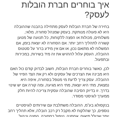
איך בוחרים חברת הובלות
לעסק?
בחירה של חברת הובלות לעסק מתחילה בהבנה שההובלה
היא לא פעולה מנותקת. בעסק שמנהל סחורה, מלאי,
משלוחים, מכולות או הפצה ללקוחות, כל תנועה של מטען
קשורה לתהליך רחב יותר. אם הסחורה לא יוצאת בזמן, אם
המשלוח לא מתואם נכון, או אם אין מידע ברור על סטטוס
ההובלה, העסק עלול להרגיש את זה מיד בשירות, במכירות
ובתפעול.
לכן, כאשר בוחרים חברת הובלות, חשוב לבדוק קודם כול האם
היא מבינה את הצרכים של עסקים ולא רק את הצד הפיזי של
ההובלה. עסק צריך לדעת מי מטפל בסחורה, איפה היא
נמצאת, מתי היא יוצאת, מתי היא מגיעה, ומה קורה אם יש שינוי
בדרך. זו בדיוק הסיבה שהובלה עסקית צריכה להיות חלק
ממערך לוגיסטי מסודר.
בנקסולוג בע"מ, ההובלה משתלבת עם שירותים לוגיסטיים
נוספים, כך שהלקוח לא מקבל רק רכב הובלה, אלא תהליך רחב
יותר שכולל תיאום, אחסנה, טיפול בסחורה, הפצה וניהול