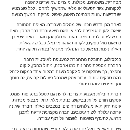
מסחרית, משטחים, מכולות, מוצרים שמיועדים להפצה
ללקוחות, ציוד תפעולי או מלאי שממשיך למחסן. לכל סוג מטען
יש דרישות שונות מבחינת תיאום, טיפול, פריקה והמשך תנועה.
לאחר מכן נדרש תכנון של מסלול העבודה. מאיפה הסחורה
יוצאת. לאן היא צריכה להגיע. האם היא עוברת דרך מחסן. האם
נדרש ליקוט לפני הפצה. האם יש חלון זמן מוגדר. האם יש צורך
בתיאום מול ספקים, לקוחות או גורמי נמל. ככל שהשאלות
האלה נענות מראש, כך התהליך מתנהל בצורה חלקה יותר.
בנקסולוג, ההובלה מתחברת למעטפת לוגיסטית רחבה.
החברה מספקת פתרונות כמו אחסנה, ניהול מחסן, ליקוט
והפצה, כך שהלקוח יכול לקבל מענה במקום אחד במקום לנהל
כמה ספקים שונים. עבור עסק שמנהל פעילות קבועה, זה חוסך
זמן ומפחית עומס ניהולי.
חברת הובלות מקצועית צריכה לדעת גם לטפל בתקופות עומס.
עסקים חווים עליות בביקוש, כניסת מלאי גדול, מבצעי מכירות,
עונות חזקות או משלוחים דחופים. במצבים כאלה, חברה שאינה
ערוכה עלולה ליצור עיכובים. חברה מקצועית יודעת לתכנן
מראש, לתעדף משימות ולשמור על רצף עבודה.
שירות מקצועי כולל גם בקרה. לא מספיק שהסחורה יצאה. צריך