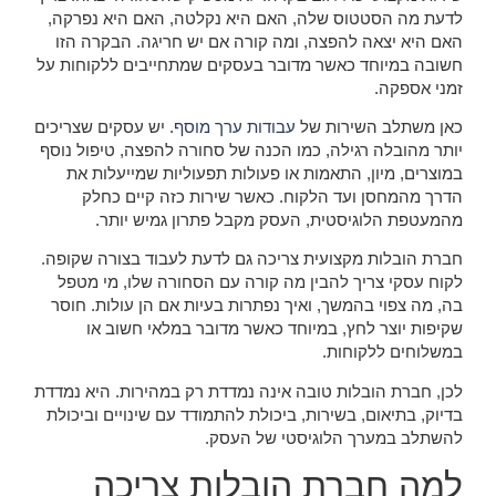
לדעת מה הסטטוס שלה, האם היא נקלטה, האם היא נפרקה,
האם היא יצאה להפצה, ומה קורה אם יש חריגה. הבקרה הזו
חשובה במיוחד כאשר מדובר בעסקים שמתחייבים ללקוחות על
זמני אספקה.
כאן משתלב השירות של
עבודות ערך מוסף
. יש עסקים שצריכים
יותר מהובלה רגילה, כמו הכנה של סחורה להפצה, טיפול נוסף
במוצרים, מיון, התאמות או פעולות תפעוליות שמייעלות את
הדרך מהמחסן ועד הלקוח. כאשר שירות כזה קיים כחלק
מהמעטפת הלוגיסטית, העסק מקבל פתרון גמיש יותר.
חברת הובלות מקצועית צריכה גם לדעת לעבוד בצורה שקופה.
לקוח עסקי צריך להבין מה קורה עם הסחורה שלו, מי מטפל
בה, מה צפוי בהמשך, ואיך נפתרות בעיות אם הן עולות. חוסר
שקיפות יוצר לחץ, במיוחד כאשר מדובר במלאי חשוב או
במשלוחים ללקוחות.
לכן, חברת הובלות טובה אינה נמדדת רק במהירות. היא נמדדת
בדיוק, בתיאום, בשירות, ביכולת להתמודד עם שינויים וביכולת
להשתלב במערך הלוגיסטי של העסק.
למה חברת הובלות צריכה