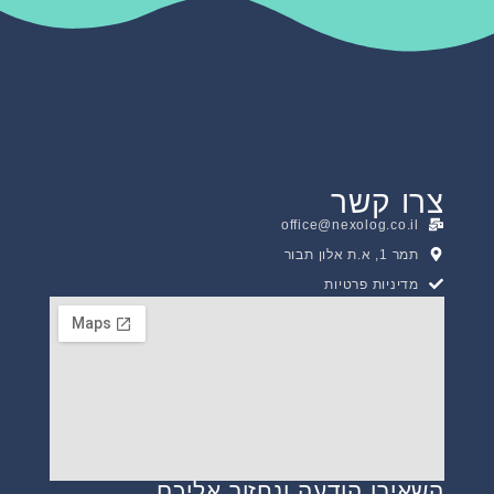
צרו קשר
office@nexolog.co.il
תמר 1, א.ת אלון תבור
מדיניות פרטיות
השאירו הודעה ונחזור אליכם